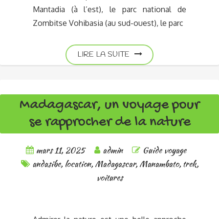
Mantadia (à l’est), le parc national de
Zombitse Vohibasia (au sud-ouest), le parc
LIRE LA SUITE
Madagascar, un voyage pour
se rapprocher de la nature
mars 11, 2025
admin
Guide voyage
andasibe
,
location
,
Madagascar
,
Manambato
,
trek
,
voitures