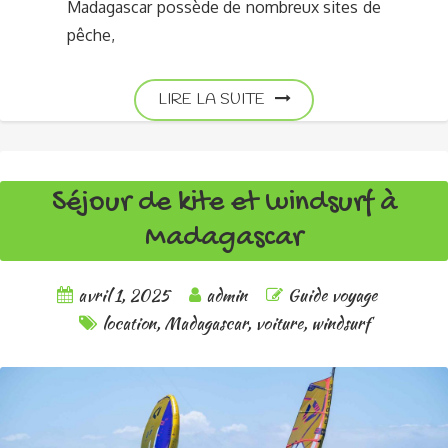
Madagascar possède de nombreux sites de
pêche,
LIRE LA SUITE
Séjour de kite et windsurf à
Madagascar
avril 1, 2025
admin
Guide voyage
location
,
Madagascar
,
voiture
,
windsurf