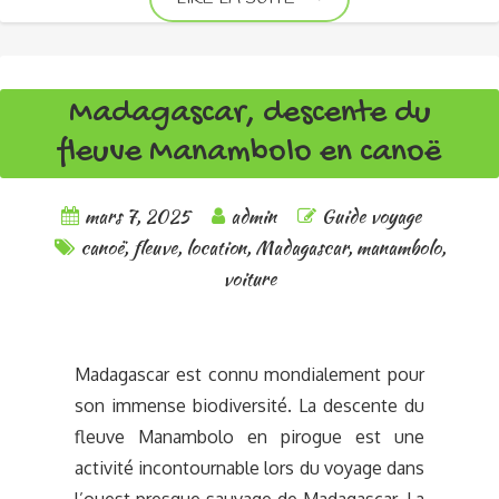
Madagascar, descente du
fleuve Manambolo en canoë
mars 7, 2025
admin
Guide voyage
canoë
,
fleuve
,
location
,
Madagascar
,
manambolo
,
voiture
Madagascar est connu mondialement pour
son immense biodiversité. La descente du
fleuve Manambolo en pirogue est une
activité incontournable lors du voyage dans
l’ouest presque sauvage de Madagascar. La