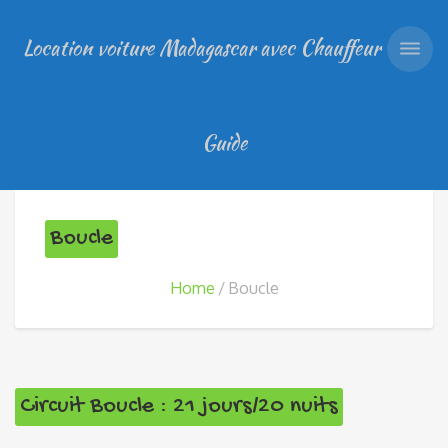
Location voiture Madagascar avec Chauffeur
Guide
Boucle
Home
Boucle
Circuit Boucle : 21 jours/20 nuits