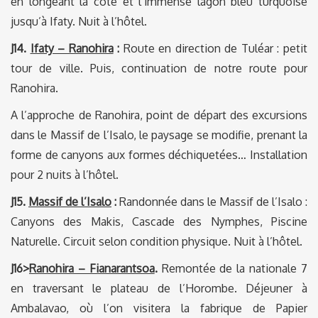
en longeant la côte et l’immense lagon bleu turquoise
jusqu’à Ifaty. Nuit à l’hôtel.
J14.
Ifaty – Ranohira
:
Route en direction de Tuléar : petit
tour de ville. Puis, continuation de notre route pour
Ranohira.
A l’approche de Ranohira, point de départ des excursions
dans le Massif de l’Isalo, le paysage se modifie, prenant la
forme de canyons aux formes déchiquetées… Installation
pour 2 nuits à l’hôtel.
J15.
Massif de l’Isalo
:
Randonnée dans le Massif de l’Isalo :
Canyons des Makis, Cascade des Nymphes, Piscine
Naturelle. Circuit selon condition physique. Nuit à l’hôtel.
J16>
Ranohira – Fianarantsoa
.
Remontée de la nationale 7
en traversant le plateau de l’Horombe. Déjeuner à
Ambalavao, où l’on visitera la fabrique de Papier