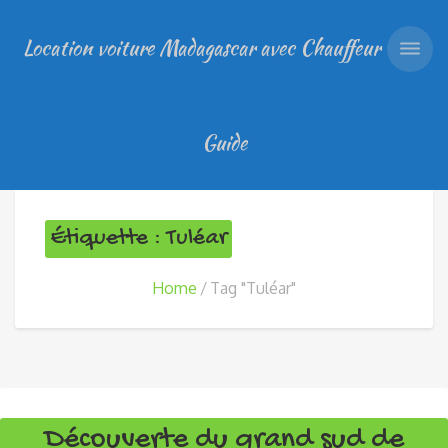
Location voiture Madagascar avec Chauffeur
Guide
Étiquette : Tuléar
Home
Tag "Tuléar"
Découverte du grand sud de