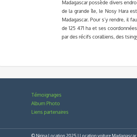
Madagascar possède divers endroi
de la grande île, le Nosy Hara e
Madagascar. Pour s’y rendre, il fa
de 125 471 ha et ses coordonnées 
par des récifs coralliens, des tsi
Témoignages
Album Photo
Liens partenaires
© Nirina Location 2025 | Location voiture Madagascar