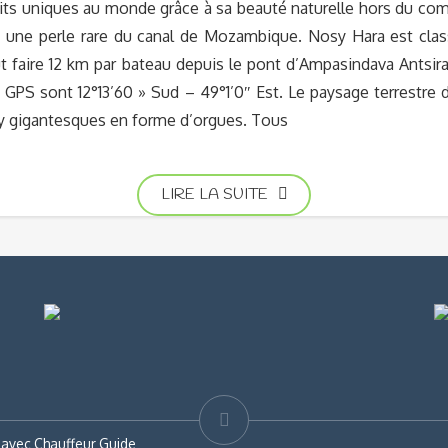
ts uniques au monde grâce à sa beauté naturelle hors du com
st une perle rare du canal de Mozambique. Nosy Hara est cl
ut faire 12 km par bateau depuis le pont d’Ampasindava Antsira
GPS sont 12°13’60 » Sud – 49°1’0″ Est. Le paysage terrestre 
ngy gigantesques en forme d’orgues. Tous
LIRE LA SUITE
 avec Chauffeur Guide