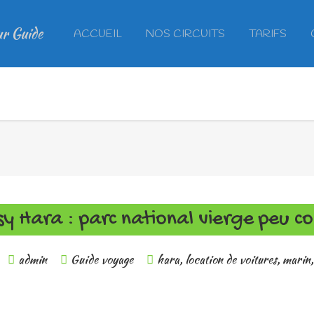
ur Guide
ACCUEIL
NOS CIRCUITS
TARIFS
y Hara : parc national vierge peu c
admin
Guide voyage
hara
,
location de voitures
,
marin