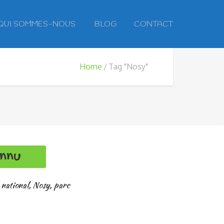
QUI SOMMES-NOUS
BLOG
CONTACT
Home
Tag "Nosy"
onnu
,
national
,
Nosy
,
parc