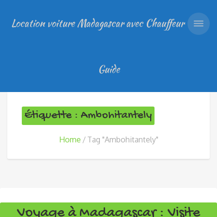
Location voiture Madagascar avec Chauffeur
Guide
Étiquette : Ambohitantely
Home
Tag "Ambohitantely"
Voyage à Madagascar : Visite