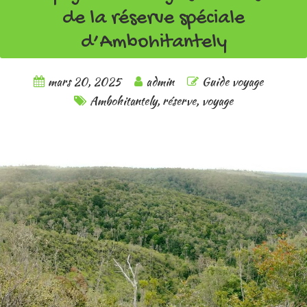
de la réserve spéciale
d’Ambohitantely
mars 20, 2025
admin
Guide voyage
Ambohitantely
,
réserve
,
voyage