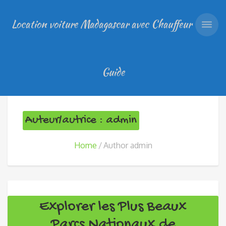
Location voiture Madagascar avec Chauffeur
Guide
Auteur/autrice : admin
Home
Author admin
Explorer les Plus Beaux
Parcs Nationaux de